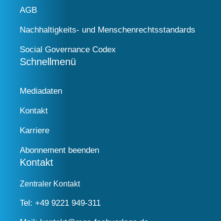
AGB
Nachhaltigkeits- und Menschenrechtsstandards
Social Governance Codex
Schnellmenü
Mediadaten
Kontakt
Karriere
Abonnement beenden
Kontakt
Zentraler Kontakt
Tel:
+49 9221 949-311