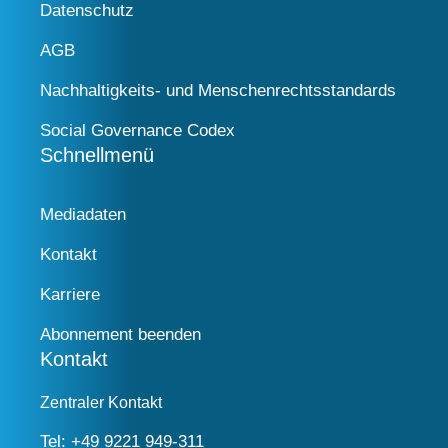
Datenschutz
AGB
Nachhaltigkeits- und Menschenrechtsstandards
Social Governance Codex
Schnellmenü
Mediadaten
Kontakt
Karriere
Abonnement beenden
Kontakt
Zentraler Kontakt
Tel:
+49 9221 949-311