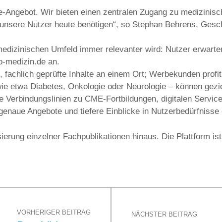
ne-Angebot. Wir bieten einen zentralen Zugang zu medizinis
ie unsere Nutzer heute benötigen“, so Stephan Behrens, Gesc
medizinischen Umfeld immer relevanter wird: Nutzer erwarten
o-medizin.de an.
 fachlich geprüfte Inhalte an einem Ort; Werbekunden profi
 wie etwa Diabetes, Onkologie oder Neurologie – können ge
he Verbindungslinien zu CME-Fortbildungen, digitalen Servic
genaue Angebote und tiefere Einblicke in Nutzerbedürfnisse 
ierung einzelner Fachpublikationen hinaus. Die Plattform ist
VORHERIGER BEITRAG
NÄCHSTER BEITRAG