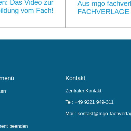
n: Das Video zur
Aus mgo fachver
ildung vom Fach!
FACHVERLAGE – E
lmenü
Kontakt
ten
Zentraler Kontakt
Tel:
+49 9221 949-311
Mail:
kontakt@mgo-fachverla
ent beenden