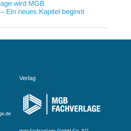
lage wird MGB
in neues Kapitel beginnt
Verlag
ge.de
mgo fachverlage GmbH Co. KG