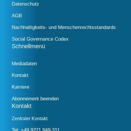
Datenschutz
AGB
Nachhaltigkeits- und Menschenrechtsstandards
Social Governance Codex
Schnellmenü
Mediadaten
Kontakt
Karriere
Abonnement beenden
Kontakt
Zentraler Kontakt
Tel:
+49 9221 949-311