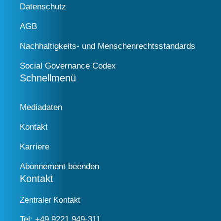
Datenschutz
AGB
Nachhaltigkeits- und Menschenrechtsstandards
Social Governance Codex
Schnellmenü
Mediadaten
Kontakt
Karriere
Abonnement beenden
Kontakt
Zentraler Kontakt
Tel:
+49 9221 949-311