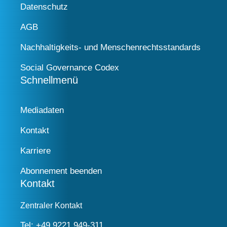
Datenschutz
AGB
Nachhaltigkeits- und Menschenrechtsstandards
Social Governance Codex
Schnellmenü
Mediadaten
Kontakt
Karriere
Abonnement beenden
Kontakt
Zentraler Kontakt
Tel:
+49 9221 949-311