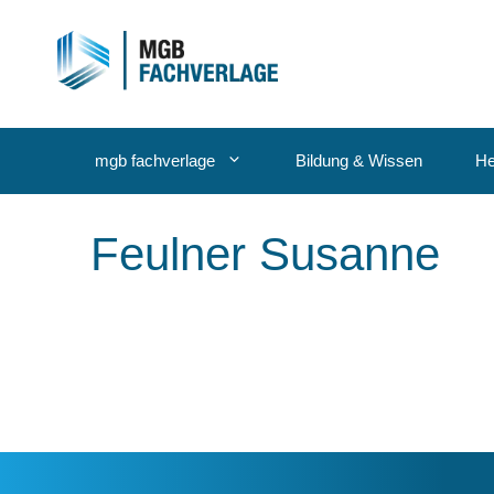
Zum
Inhalt
springen
mgb fachverlage
Bildung & Wissen
He
Feulner Susanne