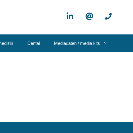
edizin
Dental
Mediadaten / media kits