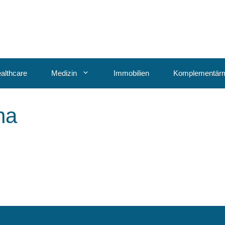
althcare
Medizin
Immobilien
Komplementärm
na