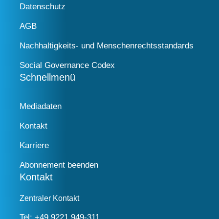
Datenschutz
AGB
Nachhaltigkeits- und Menschenrechtsstandards
Social Governance Codex
Schnellmenü
Mediadaten
Kontakt
Karriere
Abonnement beenden
Kontakt
Zentraler Kontakt
Tel:
+49 9221 949-311