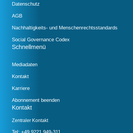
Datenschutz
AGB
Nachhaltigkeits- und Menschenrechtsstandards
Social Governance Codex
Schnellmenü
Mediadaten
Kontakt
Karriere
Abonnement beenden
Kontakt
Zentraler Kontakt
Tel:
+49 9221 949-311